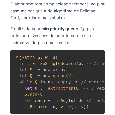
O algoritmo tem complexidade temporal no pior
caso melhor que a do algoritmo de Bellman-
Ford, abordado mais abaixo.
Q
É utilizada uma
min priority queue
,
, para
Q
ordenar os vértices de acordo com a sua
estimativa de peso mais curto.
Dijkstra
(
G
,
 w
,
 s
)
InitializeSingleSource
(
G
,
 s
)
// ocorr
let
S
:
=
 new array

let
Q
:
=
 new 
queue
(
V
)
while
Q
 is not empty 
do
// ocorre The
let
 u 
:
=
extractMin
(
Q
)
// V vezes *
S
.
add
(
u
)
for
 each v 
in
Adj
[
u
]
do
// Theta(E)
Relax
(
G
,
 u
,
 v
,
w
(
u
,
 v
)
)