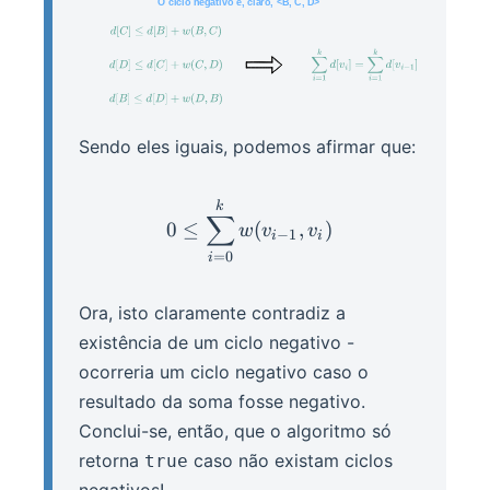
Sendo eles iguais, podemos afirmar que:
0 \leq \sum_{i = 0}^k{w(v
k
∑
0
≤
(
,
)
w
v
v
−
1
i
i
=
0
i
Ora, isto claramente contradiz a
existência de um ciclo negativo -
ocorreria um ciclo negativo caso o
resultado da soma fosse negativo.
Conclui-se, então, que o algoritmo só
retorna
caso não existam ciclos
true