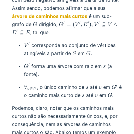
\R
Assim sendo, podemos afirmar que a sua
árvore de caminhos mais curtos
é um sub-
′
′
′
′
G
G' = (V',
=
(
,
)
,
⊆
∧
grafo de
dirigido,
G
G
V
E
V
V
E'), V'
′
⊆
, tal que:
E
E
\subseteq
V
′
V'
corresponde ao conjunto de vértices
V
\wedge
S
G
atingíveis a partir de
em
.
S
G
E'
\subseteq
′
G'
s
forma uma árvore com raiz em
(a
G
s
E
fonte).
′
\forall_{v
s
v
G'
∀
, o único caminho de
até
em
é
s
v
G
′
∈
v
V
\in V'}
s
v
G
o caminho mais curto de
até
em
.
s
v
G
Podemos, claro, notar que os caminhos mais
curtos não são necessariamente únicos, e, por
consequência, nem as árvores de caminhos
mais curtos o são. Abaixo temos um exemplo