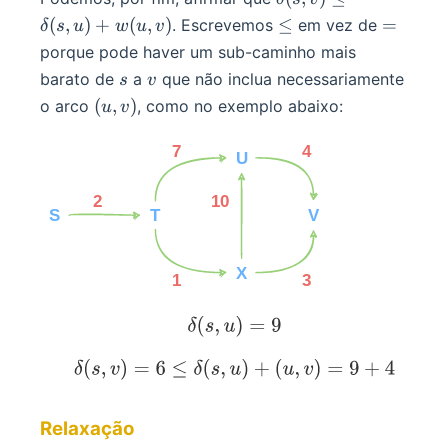
+ w(u, v)
v) \leq
\leq
=
(
,
)
+
(
,
)
≤
=
. Escrevemos
em vez de
δ
s
u
w
u
v
=
\delta(s,
porque pode haver um sub-caminho mais
\delta(s,
u) +
s
v
barato de
a
que não inclua necessariamente
s
v
u) + w(u,
w(u, v)
(u,
(
,
)
o arco
, como no exemplo abaixo:
u
v
v)
v)
Relaxação