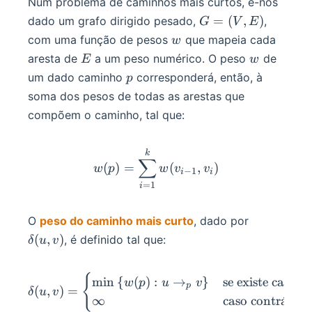
Num problema de caminhos mais curtos, é-nos
G
=
(
,
)
dado um grafo dirigido pesado,
,
G
V
E
=
w
com uma função de pesos
que mapeia cada
w
(V,
E
w
aresta de
a um peso numérico. O peso
de
E
w
E)
p
um dado caminho
corresponderá, então, à
p
soma dos pesos de todas as arestas que
compõem o caminho, tal que:
w(p) = \sum_{i=1}^{k} w(
k
∑
(
)
=
(
,
)
w
p
w
v
v
−
1
i
i
=
1
i
\delta(u,
O
peso do caminho mais curto
, dado por
v)
(
,
)
, é definido tal que:
δ
u
v
{
\delta(u, v) = \begin{case
min
{
(
)
:
→
}
se existe camin
w
p
u
v
p
(
,
)
=
δ
u
v
∞
caso contr
a
ˊ
rio