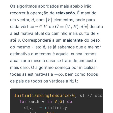
Os algoritmos abordados mais abaixo irão
recorrer à operação de
relaxação
. É mantido
d
|V|
∣
∣
um vector,
, com
elementos, onde para
d
V
v
G
d[v]
∈
=
(
,
)
[
]
cada vértice
de
,
denota
v
V
G
V
E
d
v
\in
=
s
a estimativa atual do caminho mais curto de
s
V
(V,
v
até
. Corresponderá a um
majorante
do peso
v
E)
do mesmo - isto é, se já sabemos que a melhor
estimativa que temos é aquela, nunca iremos
atualizar a mesma caso se trate de um custo
mais caro. O algoritmo começa por inicializar
+\infty
+
∞
todas as estimativas a
, bem como todos
os pais de todos os vértices a
:
Nil
InitializeSingleSource
(
G
,
 s
)
// ocorre 
for
 each v 
in
V
[
G
]
do
    d
[
v
]
:
=
+
infinity
