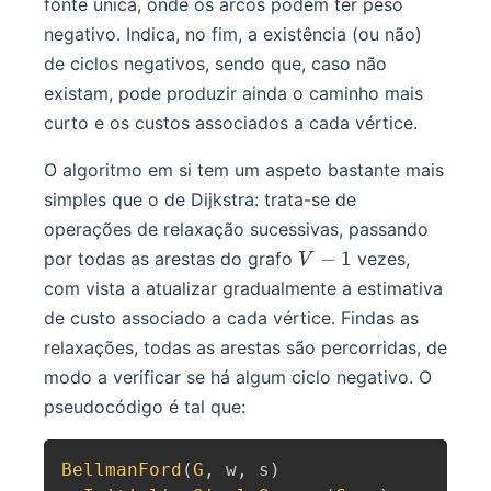
fonte única, onde os arcos podem ter peso
negativo. Indica, no fim, a existência (ou não)
de ciclos negativos, sendo que, caso não
existam, pode produzir ainda o caminho mais
curto e os custos associados a cada vértice.
O algoritmo em si tem um aspeto bastante mais
simples que o de Dijkstra: trata-se de
operações de relaxação sucessivas, passando
V
−
1
por todas as arestas do grafo
vezes,
V
-
com vista a atualizar gradualmente a estimativa
1
de custo associado a cada vértice. Findas as
relaxações, todas as arestas são percorridas, de
modo a verificar se há algum ciclo negativo. O
pseudocódigo é tal que:
BellmanFord
(
G
,
 w
,
 s
)