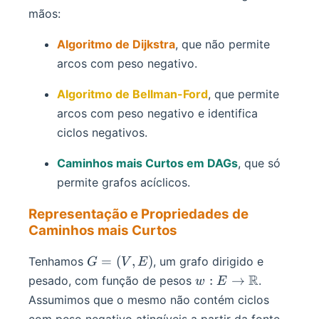
mãos:
Algoritmo de Dijkstra
, que não permite
arcos com peso negativo.
Algoritmo de Bellman-Ford
, que permite
arcos com peso negativo e identifica
ciclos negativos.
Caminhos mais Curtos em DAGs
, que só
permite grafos acíclicos.
Representação e Propriedades de
Caminhos mais Curtos
G
=
(
,
)
Tenhamos
, um grafo dirigido e
G
V
E
=
w:
R
:
→
pesado, com função de pesos
.
w
E
(V,
E
Assumimos que o mesmo não contém ciclos
E)
\to
com peso negativo atingíveis a partir da fonte.