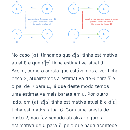
(a)
d[u]
(
)
[
]
No caso
, tínhamos que
tinha estimativa
a
d
u
5
d[v]
9
5
[
]
9
atual
e que
tinha estimativa atual
.
d
v
Assim, como a aresta que estávamos a ver tinha
v
7
7
peso 2, atualizamos a estimativa de
para
e
v
v
u
o pai de
para
, já que deste modo temos
v
u
v
uma estimativa mais barata em
. Por outro
v
(b)
d[u]
5
d[v]
(
)
[
]
5
[
]
lado, em
,
tinha estimativa atual
e
b
d
u
d
v
6
6
tinha estimativa atual
. Com uma aresta de
custo 2, não faz sentido atualizar agora a
v
7
7
estimativa de
para
, pelo que nada acontece.
v