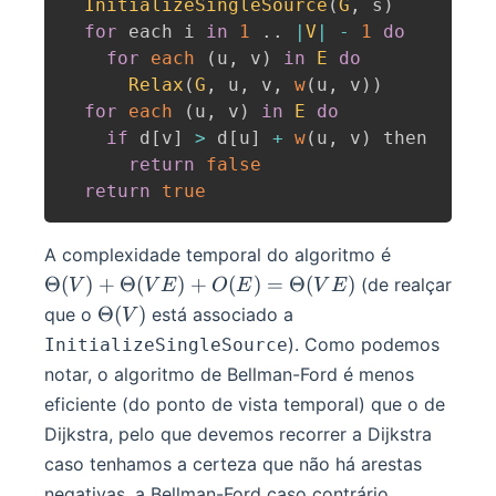
InitializeSingleSource
(
G
,
 s
)
for
 each i 
in
1
..
|
V
|
-
1
do
for
each
(
u
,
 v
)
in
E
do
Relax
(
G
,
 u
,
 v
,
w
(
u
,
 v
)
)
for
each
(
u
,
 v
)
in
E
do
if
 d
[
v
]
>
 d
[
u
]
+
w
(
u
,
 v
)
 then

return
false
return
true
\Theta(V)
A complexidade temporal do algoritmo é
+
Θ
(
)
+
Θ
(
)
+
(
)
=
Θ
(
)
(de realçar
V
V
E
O
E
V
E
\Theta(VE
\Theta(V)
Θ
(
)
que o
está associado a
V
+ O(E) =
). Como podemos
InitializeSingleSource
\Theta(VE
notar, o algoritmo de Bellman-Ford é menos
eficiente (do ponto de vista temporal) que o de
Dijkstra, pelo que devemos recorrer a Dijkstra
caso tenhamos a certeza que não há arestas
negativas, a Bellman-Ford caso contrário.