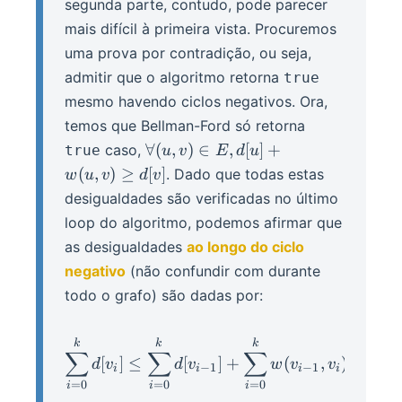
segunda parte, contudo, pode parecer
mais difícil à primeira vista. Procuremos
uma prova por contradição, ou seja,
admitir que o algoritmo retorna
true
mesmo havendo ciclos negativos. Ora,
temos que Bellman-Ford só retorna
\forall
∀
(
,
)
∈
,
[
]
+
caso,
true
u
v
E
d
u
(u, v)
(
,
)
≥
[
]
. Dado que todas estas
w
u
v
d
v
\in E,
desigualdades são verificadas no último
d[u] +
loop do algoritmo, podemos afirmar que
w(u,
as desigualdades
ao longo do ciclo
v)
negativo
(não confundir com durante
\geq
d[v]
todo o grafo) são dadas por:
\sum_{i = 0}^k{d[v_i]} \
k
k
k
∑
∑
∑
[
]
≤
[
]
+
(
,
)
d
v
d
v
w
v
v
−
1
−
1
i
i
i
i
=
0
=
0
=
0
i
i
i