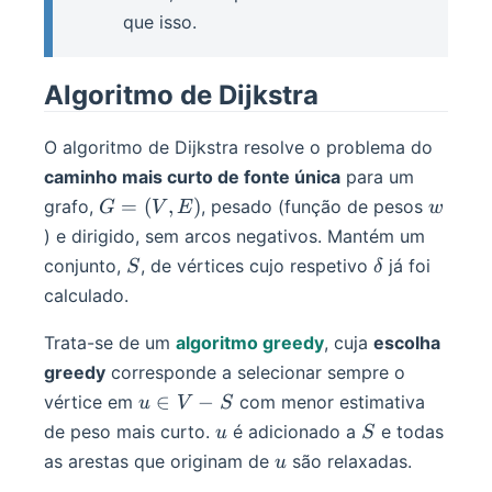
que isso.
Algoritmo de Dijkstra
O algoritmo de Dijkstra resolve o problema do
caminho mais curto de fonte única
para um
G=
w
=
(
,
)
grafo,
, pesado (função de pesos
G
V
E
w
(V,
) e dirigido, sem arcos negativos. Mantém um
E)
S
\delta
conjunto,
, de vértices cujo respetivo
já foi
S
δ
calculado.
Trata-se de um
algoritmo greedy
, cuja
escolha
greedy
corresponde a selecionar sempre o
u
∈
−
vértice em
com menor estimativa
u
V
S
\in
u
S
de peso mais curto.
é adicionado a
e todas
u
S
V -
u
as arestas que originam de
são relaxadas.
u
S