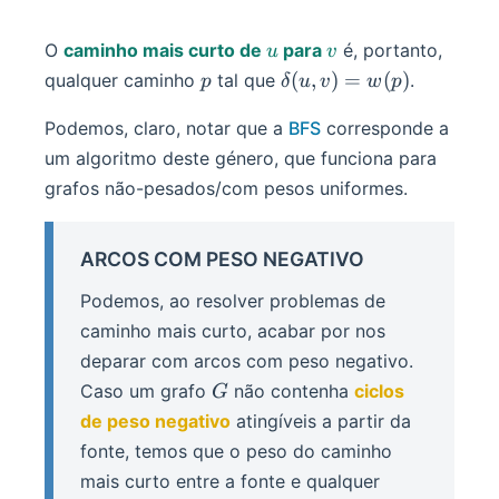
u
v
O
caminho mais curto de
para
é, portanto,
u
v
p
\delta(u,
(
,
)
=
(
)
qualquer caminho
tal que
.
p
δ
u
v
w
p
v) =
Podemos, claro, notar que a
w(p)
BFS
corresponde a
um algoritmo deste género, que funciona para
grafos não-pesados/com pesos uniformes.
ARCOS COM PESO NEGATIVO
Podemos, ao resolver problemas de
caminho mais curto, acabar por nos
deparar com arcos com peso negativo.
G
Caso um grafo
não contenha
ciclos
G
de peso negativo
atingíveis a partir da
fonte, temos que o peso do caminho
mais curto entre a fonte e qualquer