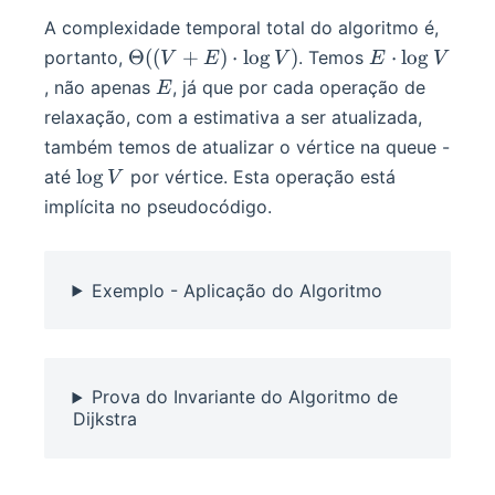
A complexidade temporal total do algoritmo é,
\Theta((V
E \cdot
Θ
((
+
)
⋅
lo
g
)
⋅
lo
g
portanto,
. Temos
V
E
V
E
V
+ E)
\log{V}
E
, não apenas
, já que por cada operação de
E
\cdot
relaxação, com a estimativa a ser atualizada,
\log{V})
também temos de atualizar o vértice na queue -
\log
lo
g
até
por vértice. Esta operação está
V
V
implícita no pseudocódigo.
Exemplo - Aplicação do Algoritmo
Prova do Invariante do Algoritmo de
Dijkstra