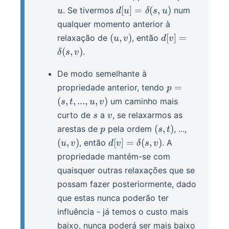
(s,
d[u] =
[
]
=
(
,
)
. Se tivermos
num
u
d
u
δ
s
u
...,
\delta(s,
qualquer momento anterior à
u,
u)
(u,
d[v] =
(
,
)
[
]
=
relaxação de
, então
u
v
d
v
v)
v)
\delta(s,
(
,
)
.
δ
s
v
v)
De modo semelhante à
p
=
propriedade anterior, tendo
p
=
(
,
,
...
,
,
)
um caminho mais
s
t
u
v
(s,
s
v
curto de
a
, se relaxarmos as
s
v
t,
p
(s,
(u,
(
,
)
arestas de
pela ordem
, ...,
p
s
t
...,
t)
v)
d[v] =
(
,
)
[
]
=
(
,
)
, então
. A
u
v
d
v
δ
s
v
u,
\delta(s,
propriedade mantém-se com
v)
v)
quaisquer outras relaxações que se
possam fazer posteriormente, dado
que estas nunca poderão ter
influência - já temos o custo mais
baixo, nunca poderá ser mais baixo