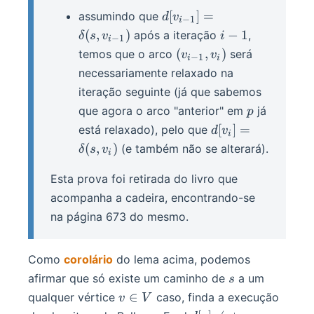
0
d[v_{i -
[
]
=
assumindo que
d
v
−
1
i
1}] =
i
(
,
)
−
1
após a iteração
,
δ
s
v
i
−
1
i
\delta(s,
-
(v_{i
(
,
)
temos que o arco
será
v
v
−
1
i
i
v_{i -
1
- 1},
necessariamente relaxado na
1})
v_i)
iteração seguinte (já que sabemos
p
que agora o arco "anterior" em
já
p
d[v_i] =
[
]
=
está relaxado), pelo que
d
v
i
\delta(s,
(
,
)
(e também não se alterará).
δ
s
v
i
v_i)
Esta prova foi retirada do livro que
acompanha a cadeira, encontrando-se
na página 673 do mesmo.
Como
corolário
do lema acima, podemos
s
afirmar que só existe um caminho de
a um
s
v
∈
qualquer vértice
caso, finda a execução
v
V
\in