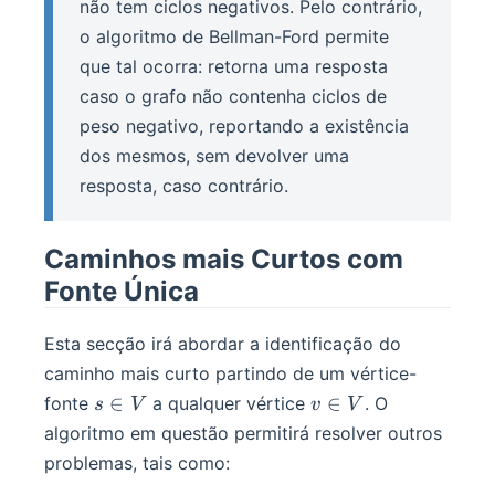
não tem ciclos negativos. Pelo contrário,
o algoritmo de Bellman-Ford permite
que tal ocorra: retorna uma resposta
caso o grafo não contenha ciclos de
peso negativo, reportando a existência
dos mesmos, sem devolver uma
resposta, caso contrário.
Caminhos mais Curtos com
Fonte Única
Esta secção irá abordar a identificação do
caminho mais curto partindo de um vértice-
s
v
∈
∈
fonte
a qualquer vértice
. O
s
V
v
V
\in
\in
algoritmo em questão permitirá resolver outros
V
V
problemas, tais como: