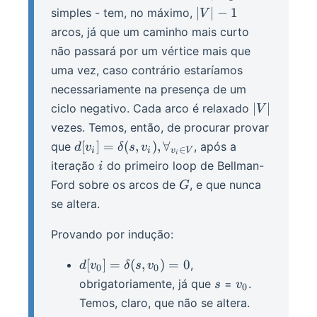
...,
\wedge
|V|
∣
∣
−
1
simples - tem, no máximo,
V
v_k)
v_k =
- 1
arcos, já que um caminho mais curto
v
não passará por um vértice mais que
uma vez, caso contrário estaríamos
necessariamente na presença de um
|V|
∣
∣
ciclo negativo. Cada arco é relaxado
V
vezes. Temos, então, de procurar provar
d[v_i] =
[
]
=
(
,
)
,
∀
que
, após a
d
v
δ
s
v
∈
i
i
v
V
i
\delta(s,
i
iteração
do primeiro loop de Bellman-
i
v_i),
G
Ford sobre os arcos de
, e que nunca
G
\forall_{v_i
se altera.
\in V}
Provando por indução:
d[v_0]
[
]
=
(
,
)
=
0
,
d
v
δ
s
v
0
0
=
s
v_0
obrigatoriamente, já que
=
.
s
v
0
\delta(s,
Temos, claro, que não se altera.
v_0) =