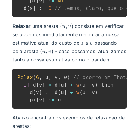
    pi
[
v
]
:
=
Nil
  d
[
s
]
:
=
0
// temos, claro, que o cust
(u,
(
,
)
Relaxar
uma aresta
consiste em verificar
u
v
v)
se podemos imediatamente melhorar a nossa
s
v
estimativa atual do custo de
a
passando
s
v
(u,
(
,
)
pela aresta
- caso possamos, atualizamos
u
v
v)
v
tanto a nossa estimativa como o pai de
:
v
Relax
(
G
,
 u
,
 v
,
 w
)
// ocorre em Theta(1)
if
 d
[
v
]
>
 d
[
u
]
+
w
(
u
,
 v
)
 then

    d
[
v
]
:
=
 d
[
u
]
+
w
(
u
,
 v
)
    pi
[
v
]
:
=
 u
Abaixo encontramos exemplos de relaxação de
arestas: