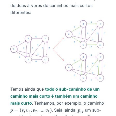
de duas árvores de caminhos mais curtos
diferentes:
Temos ainda que
todo o sub-caminho de um
caminho mais curto é também um caminho
p =
mais curto
. Tenhamos, por exemplo, o caminho
(s,
p_{ij}
=
(
,
,
,
...
,
)
. Seja, ainda,
um sub-
p
s
v
v
v
p
1
2
k
ij
v_1,