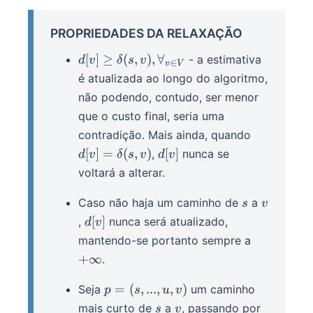
PROPRIEDADES DA RELAXAÇÃO
d[v] \geq
[
]
≥
(
,
)
,
∀
- a estimativa
d
v
δ
s
v
∈
v
V
\delta(s,
é atualizada ao longo do algoritmo,
v),
não podendo, contudo, ser menor
\forall_{v
que o custo final, seria uma
\in V}
d[v] =
contradição. Mais ainda, quando
\delta(s,
d[v]
[
]
=
(
,
)
[
]
,
nunca se
d
v
δ
s
v
d
v
v)
voltará a alterar.
s
v
Caso não haja um caminho de
a
s
v
d[v]
[
]
,
nunca será atualizado,
d
v
+\infty
mantendo-se portanto sempre a
+
∞
.
p
=
(
,
...
,
,
)
Seja
um caminho
p
s
u
v
=
s
v
u
mais curto de
a
, passando por
s
v