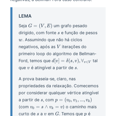
LEMA
G
=
(
,
)
Seja
um grafo pesado
G
V
E
=
s
w
dirigido, com fonte
e função de pesos
s
(V,
. Assumindo que não há ciclos
w
E)
V
negativos, após as
iterações do
V
primeiro loop do algoritmo de Bellman-
d[v] =
[
]
=
(
,
)
,
∀
Ford, temos que
tal
d
v
δ
s
v
∈
v
V
\delta(s,
v
s
que
é atingível a partir de
.
v
s
v),
\forall_{v
A prova baseia-se, claro, nas
\in V}
propriedades da relaxação. Comecemos
por considerar qualquer vértice atingível
s
p =
=
(
,
,
...
,
)
a partir de
, com
s
p
v
v
v
0
1
k
(v_0,
v_0 =
=
∧
=
(com
) o caminho mais
v
s
v
v
0
k
v_1,
s
s
v
G
p
curto de
a
em
. Temos que
é
s
v
G
p