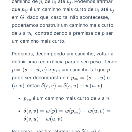
p
v_i
v_j
caminho de
, de
até
. Podemos afirmar
p
v
v
i
j
v_2,
p_{ij}
v_i
v_j
que
é um caminho mais curto de
até
p
v
v
...,
ij
i
j
G
em
, dado que, caso tal não acontecesse,
G
v_k)
poderíamos construir um caminho mais curto
s
v_k
p
de
a
, contradizendo a premissa de
ser
s
v
p
k
um caminho mais curto.
Podemos, decompondo um caminho, voltar a
p
definir uma recorrência para o seu peso. Tendo
=
p_{su}
p
=
(
,
...
,
,
)
e
um caminho tal que
p
s
u
v
p
p
s
u
(s,
p_{su}
(u,
=
(
,
...
,
)
pode ser decomposto em
e
p
s
u
s
u
...,
= (s,
v)
\delta(s,
(
,
)
(
,
)
=
(
,
)
+
(
,
)
, então
:
u
v
δ
s
v
δ
s
u
w
u
v
u,
..., u)
v) =
v)
p_{su}
s
u
é um caminho mais curto de
\delta(s,
a
.
p
s
u
s
u
u) +
\delta(s,
(
,
)
=
(
)
=
(
)
+
(
,
)
=
δ
s
v
w
p
w
p
w
u
v
w(u, v)
s
u
v) = w(p)
(
,
)
+
(
,
)
.
δ
s
u
w
u
v
=
w(p_{su})
\delta(s,
(
,
)
≤
Podemos, por fim, afirmar que
δ
s
v