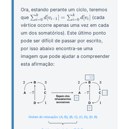
Ora, estando perante um ciclo, teremos
k
k
\sum_{i =
[
]
=
[
]
que
∑
∑
(cada
d
v
d
v
−
1
i
i
=
0
=
0
i
i
0}^k{d[v_{i-
vértice ocorre apenas uma vez em cada
1}]} =
um dos somatórios). Este último ponto
\sum_{i =
pode ser difícil de passar por escrito,
0}^k{d[v_i]}
por isso abaixo encontra-se uma
imagem que pode ajudar a compreender
esta afirmação: