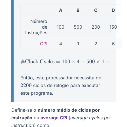
A
B
C
D
Número
de
100
500
200
150
Instruções
CPI
4
1
2
6
#
Clock Cycles
=
100
\#\text{Clock Cycles} = 1
×
4
+
500
×
1
+
200
×
2200
Então, este processador necessita de
2200
ciclos de relógio para executar
este programa.
Define-se o
número médio de ciclos por
instrução
ou
average CPI
(
average cycles per
instruction
) como: