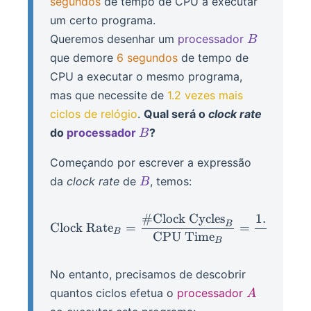
segundos
de tempo de CPU a executar
um certo programa.
B
Queremos desenhar um
processador
B
que demore
6 segundos
de tempo de
CPU a executar o mesmo programa,
mas que necessite de
1.2 vezes mais
ciclos de relógio
.
Qual será o
clock rate
B
do
processador
?
B
Começando por escrever a expressão
B
da
clock rate
de
, temos:
B
#
Clock Cycles
1.2
×
Clo
\text{Clock Rate}_B = \
B
Clock Rate
=
=
B
CPU Time
B
No entanto, precisamos de descobrir
A
quantos ciclos efetua o
processador
A