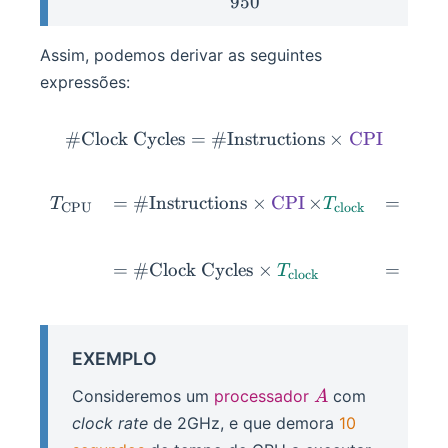
950
Assim, podemos derivar as seguintes
expressões:
#
Clock Cycles
=
#
\#\text{Clock Cycles} = 
Instructions
×
CPI
#
In
\begin{darray}{rll} T_{\
=
#
Instructions
×
CPI
×
=
T
T
CPU
clock
#
Cl
=
#
Clock Cycles
×
=
T
clock
EXEMPLO
A
Consideremos um
processador
com
A
clock rate
de 2GHz, e que demora
10