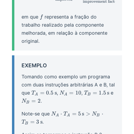
improvement factor
f
em que
representa a fração do
f
trabalho realizado pela componente
melhorada, em relação à componente
original.
EXEMPLO
Tomando como exemplo um programa
com duas instruções arbitrárias A e B, tal
T_{A} =
N_{A}
T_{B} =
=
0.5
s
=
10
=
1.5
s
que
,
,
e
T
N
T
A
A
B
0.5\op{s}
= 10
1.5\op{s}
N_{B}
=
2
.
N
B
= 2
N_A
⋅
=
5
s
>
⋅
Note-se que
N
T
N
A
A
B
\cdot
=
3
s
.
T
B
T_A =
5\op{s}