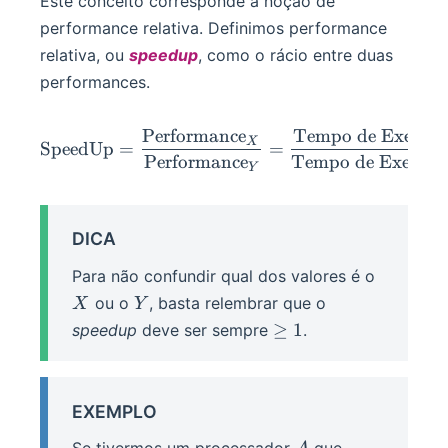
Este conceito corresponde à noção de
performance relativa. Definimos performance
relativa, ou
speedup
, como o rácio entre duas
performances.
Performance
Tempo de Execu
¸
c
\op{SpeedUp} = \frac{\t
X
SpeedUp
=
=
Performance
Tempo de Execu
¸
c
a
˜
Y
DICA
X
Para não confundir qual dos valores é o
Y
ou o
, basta relembrar que o
X
Y
\geq
≥
1
speedup
deve ser sempre
.
1
EXEMPLO
A