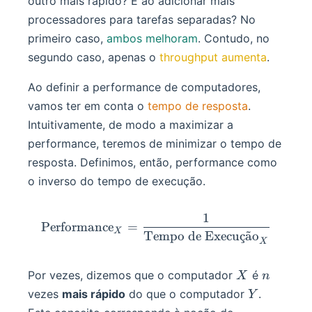
outro mais rápido? E ao adicionar mais
processadores para tarefas separadas? No
primeiro caso,
ambos melhoram
. Contudo, no
segundo caso, apenas o
throughput aumenta
.
Ao definir a performance de computadores,
vamos ter em conta o
tempo de resposta
.
Intuitivamente, de modo a maximizar a
performance, teremos de minimizar o tempo de
resposta. Definimos, então, performance como
o inverso do tempo de execução.
1
\text{Performance}_X = 
Performance
=
X
Tempo de Execu
¸
c
a
˜
o
X
X
n
Por vezes, dizemos que o computador
é
X
n
Y
vezes
mais rápido
do que o computador
.
Y