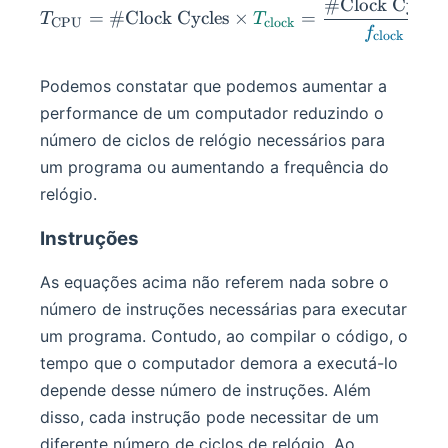
#
Clock Cycles
T_{\text{CPU}} = \#\text
=
#
Clock Cycles
×
=
T
T
CPU
clock
f
clock
Podemos constatar que podemos aumentar a
performance de um computador reduzindo o
número de ciclos de relógio necessários para
um programa ou aumentando a frequência do
relógio.
Instruções
As equações acima não referem nada sobre o
número de instruções necessárias para executar
um programa. Contudo, ao compilar o código, o
tempo que o computador demora a executá-lo
depende desse número de instruções. Além
disso, cada instrução pode necessitar de um
diferente número de ciclos de relógio. Ao