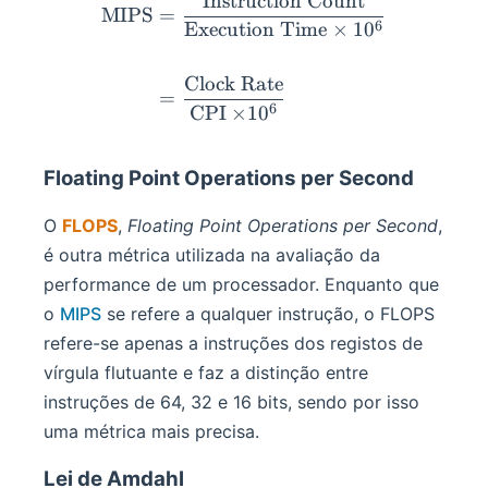
Instruction Count
\begin{aligned} \op{MIPS
MIPS
=
6
Execution Time
×
1
0
Clock Rate
=
6
CPI
×
1
0
Floating Point Operations per Second
O
FLOPS
,
Floating Point Operations per Second
,
é outra métrica utilizada na avaliação da
performance de um processador. Enquanto que
o
MIPS
se refere a qualquer instrução, o FLOPS
refere-se apenas a instruções dos registos de
vírgula flutuante e faz a distinção entre
instruções de 64, 32 e 16 bits, sendo por isso
uma métrica mais precisa.
Lei de Amdahl