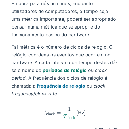
Embora para nós humanos, enquanto
utilizadores de computadores, o tempo seja
uma métrica importante, poderá ser apropriado
pensar numa métrica que se aproprie do
funcionamento básico do hardware.
Tal métrica é o número de ciclos de relógio. O
relógio coordena os eventos que ocorrem no
hardware. A cada intervalo de tempo destes dá-
se o nome de
períodos de relógio
ou
clock
period
. A frequência dos ciclos de relógio é
chamada a
frequência de relógio
ou
clock
frequency
/
clock rate
.
1
f_{\text{clock}} = \frac{
=
[
Hz
]
f
clock
T
clock