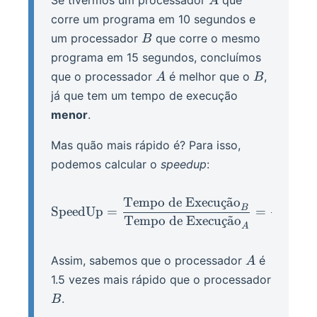
Se tivermos um processador
que
A
corre um programa em 10 segundos e
B
um processador
que corre o mesmo
B
programa em 15 segundos, concluímos
A
B
que o processador
é melhor que o
,
A
B
já que tem um tempo de execução
menor
.
Mas quão mais rápido é? Para isso,
podemos calcular o
speedup
:
Tempo de Execu
¸
c
a
˜
o
15
\op{SpeedUp} = \frac{\t
B
SpeedUp
=
=
=
1
Tempo de Execu
¸
c
a
˜
o
10
A
A
Assim, sabemos que o processador
é
A
1.5 vezes mais rápido que o processador
B
.
B