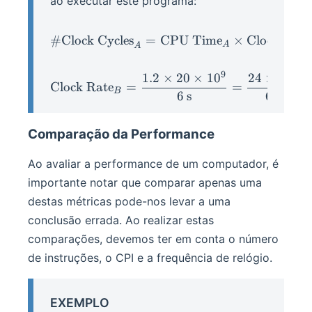
ao executar este programa:
#
Clock Cycles
=
\#\text{Clock Cycles}_A
CPU Time
×
Clock Rate
A
A
9
9
1.2
×
20
×
1
0
24
×
1
0
\text{Clock Rate}_B = \f
Clock Rate
=
=
B
6
s
6
s
Comparação da Performance
Ao avaliar a performance de um computador, é
importante notar que comparar apenas uma
destas métricas pode-nos levar a uma
conclusão errada. Ao realizar estas
comparações, devemos ter em conta o número
de instruções, o CPI e a frequência de relógio.
EXEMPLO