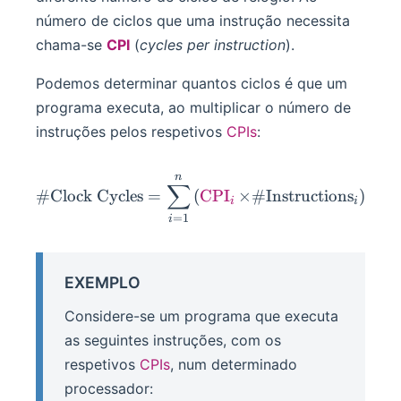
número de ciclos que uma instrução necessita
chama-se
CPI
(
cycles per instruction
).
Podemos determinar quantos ciclos é que um
programa executa, ao multiplicar o número de
instruções pelos respetivos
CPIs
:
n
\#\text{Clock Cycles} = \
∑
#
Clock Cycles
=
(
CPI
×
#
Instructions
)
i
i
=
1
i
EXEMPLO
Considere-se um programa que executa
as seguintes instruções, com os
respetivos
CPIs
, num determinado
processador: