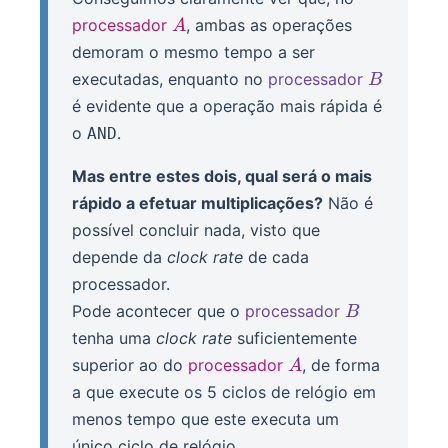
A
processador
, ambas as operações
A
demoram o mesmo tempo a ser
B
executadas, enquanto no
processador
B
é evidente que a operação mais rápida é
o
.
AND
Mas entre estes dois, qual será o mais
rápido a efetuar multiplicações?
Não é
possível concluir nada, visto que
depende da
clock rate
de cada
processador.
B
Pode acontecer que o
processador
B
tenha uma
clock rate
suficientemente
A
superior ao do
processador
, de forma
A
a que execute os 5 ciclos de relógio em
menos tempo que este executa um
único ciclo de relógio.