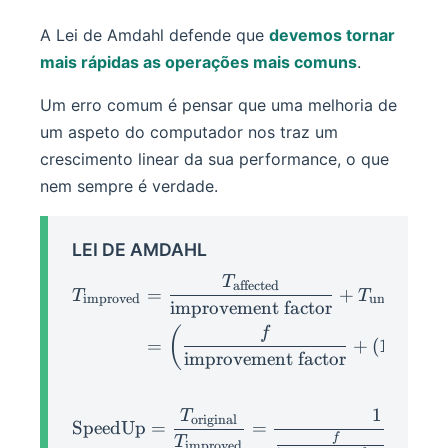
A Lei de Amdahl defende que
devemos tornar
mais rápidas as operações mais comuns
.
Um erro comum é pensar que uma melhoria de
um aspeto do computador nos traz um
crescimento linear da sua performance, o que
nem sempre é verdade.
LEI DE AMDAHL
T
\begin{aligned} T_{\text
affected
=
+
T
T
improved
unaffected
improvement factor
(
)
f
=
+
(
1
−
)
f
improvement factor
1
T
\op{SpeedUp} = \frac{T_{
original
SpeedUp
=
=
f
+
(
1
T
improved