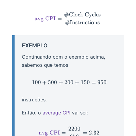
#
Clock Cycles
\smartcolor{purple}{\tex
avg CPI
=
#
Instructions
EXEMPLO
Continuando com o exemplo acima,
sabemos que temos
100
+
500
+
200
100 + 500 + 200 + 150 =
+
150
=
950
instruções.
Então, o
average CPI
vai ser:
2200
\smartcolor{purple}{\tex
avg CPI
=
=
2.32