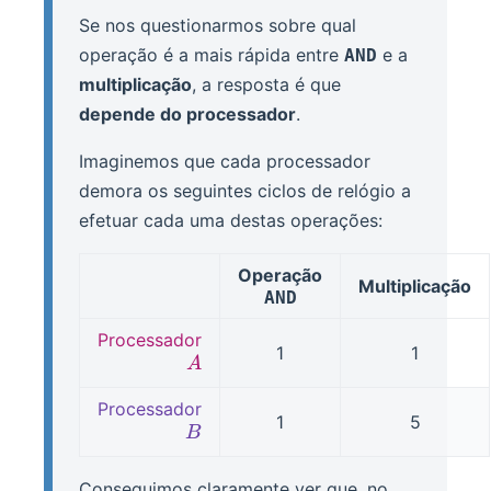
Se nos questionarmos sobre qual
operação é a mais rápida entre
e a
AND
multiplicação
, a resposta é que
depende do processador
.
Imaginemos que cada processador
demora os seguintes ciclos de relógio a
efetuar cada uma destas operações:
Operação
Multiplicação
AND
Processador
1
1
A
A
Processador
1
5
B
B
Conseguimos claramente ver que, no