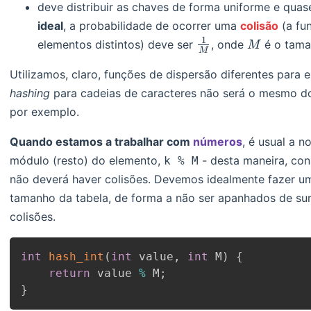
deve distribuir as chaves de forma uniforme e quas
ideal
, a probabilidade de ocorrer uma
colisão
(a fu
1
\frac{1}
M
elementos distintos) deve ser
, onde
é o tama
M
M
{M}
Utilizamos, claro, funções de dispersão diferentes para 
hashing
para cadeias de caracteres não será o mesmo do 
por exemplo.
Quando estamos a trabalhar com
números
, é usual a 
módulo (resto) do elemento,
- desta maneira, co
k % M
não deverá haver colisões. Devemos idealmente fazer u
tamanho da tabela, de forma a não ser apanhados de su
colisões.
int
hash_int
(
int
 value
,
int
 M
)
{
return
 value 
%
 M
;
}