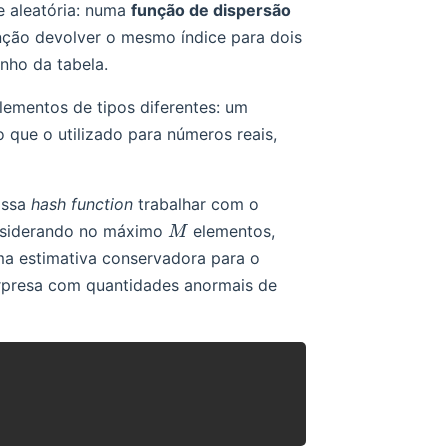
e aleatória: numa
função de dispersão
nção devolver o mesmo índice para dois
nho da tabela.
elementos de tipos diferentes: um
que o utilizado para números reais,
nossa
hash function
trabalhar com o
M
nsiderando no máximo
elementos,
M
ma estimativa conservadora para o
rpresa com quantidades anormais de