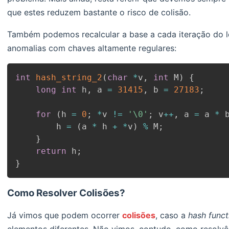
que estes reduzem bastante o risco de colisão.
Também podemos recalcular a base a cada iteração do lo
anomalias com chaves altamente regulares:
int
hash_string_2
(
char
*
v
,
int
 M
)
{
long
int
 h
,
 a 
=
31415
,
 b 
=
27183
;
for
(
h 
=
0
;
*
v 
!=
'\0'
;
 v
++
,
 a 
=
 a 
*
 
        h 
=
(
a 
*
 h 
+
*
v
)
%
 M
;
}
return
 h
;
}
Como Resolver Colisões?
Já vimos que podem ocorrer
colisões
, caso a
hash funct