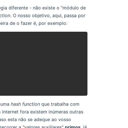
gia diferente - não existe o "módulo de
ction
. O nosso objetivo, aqui, passa por
eira de o fazer é, por exemplo:
 uma
hash function
que trabalha com
a internet fora existem inúmeras outras
aso esta não se adeque ao vosso
ecorrer a "valores auxiliares"
primos
, já