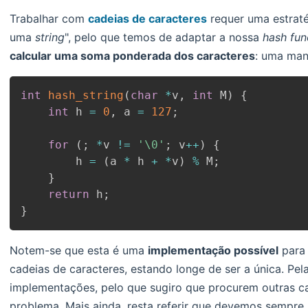
Trabalhar com
cadeias de caracteres
requer uma estraté
uma
string
", pelo que temos de adaptar a nossa
hash fun
calcular uma soma ponderada dos caracteres
: uma man
int
hash_string
(
char
*
v
,
int
 M
)
{
int
 h 
=
0
,
 a 
=
127
;
for
(
;
*
v 
!=
'\0'
;
 v
++
)
{
        h 
=
(
a 
*
 h 
+
*
v
)
%
 M
;
}
return
 h
;
}
Notem-se que esta é uma
implementação possível
para
cadeias de caracteres, estando longe de ser a única. Pel
implementações, pelo que sugiro que procurem outras c
problema. Mais ainda, resta referir que devemos sempre r