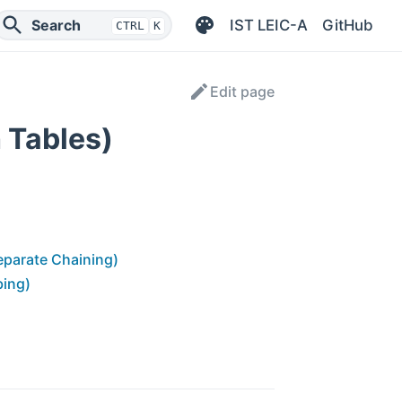
IST LEIC-A
GitHub
Search
CTRL
K
Edit page
 Tables)
parate Chaining)
bing)