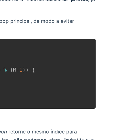
op principal, de modo a evitar
b 
%
(
M
-
1
)
)
{
ion
retorne o mesmo índice para