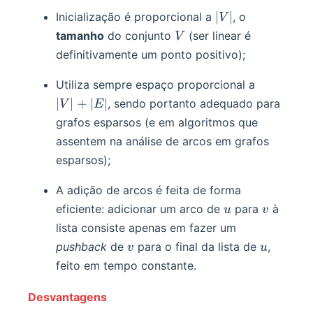
|V|
∣
∣
Inicialização é proporcional a
, o
V
V
tamanho
do conjunto
(ser linear é
V
definitivamente um ponto positivo);
|V|+|E|
Utiliza sempre espaço proporcional a
∣
∣
+
∣
∣
, sendo portanto adequado para
V
E
grafos esparsos (e em algoritmos que
assentem na análise de arcos em grafos
esparsos);
A adição de arcos é feita de forma
u
v
eficiente: adicionar um arco de
para
à
u
v
lista consiste apenas em fazer um
v
u
pushback
de
para o final da lista de
,
v
u
feito em tempo constante.
Desvantagens