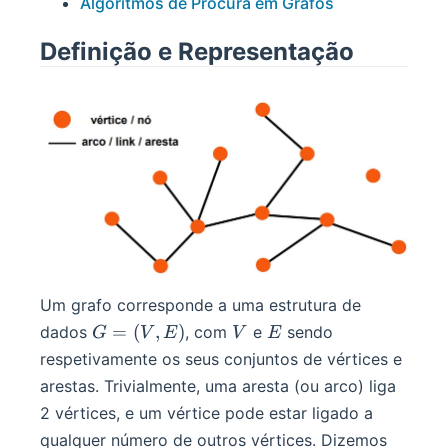
Algoritmos de Procura em Grafos
Definição e Representação
Um grafo corresponde a uma estrutura de
G
V
E
=
(
,
)
dados
, com
e
sendo
G
V
E
V
E
=
respetivamente os seus conjuntos de vértices e
(V,
arestas. Trivialmente, uma aresta (ou arco) liga
E)
2 vértices, e um vértice pode estar ligado a
qualquer número de outros vértices. Dizemos