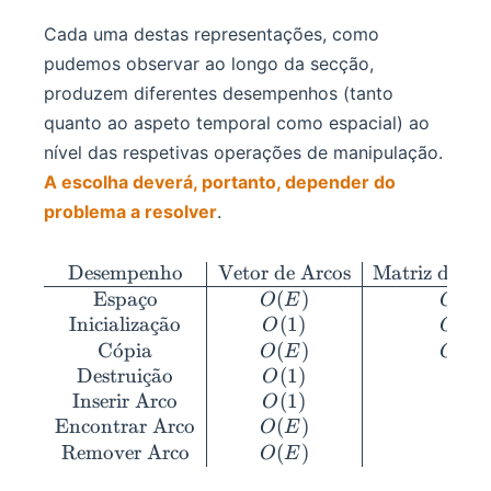
Cada uma destas representações, como
pudemos observar ao longo da secção,
produzem diferentes desempenhos (tanto
quanto ao aspeto temporal como espacial) ao
nível das respetivas operações de manipulação.
A escolha deverá, portanto, depender do
problema a resolver
.
Desempenho
Vetor de Arcos
Matriz de Ad
\begin{array}{ c| c| c |c
Espa
¸
c
o
(
)
(
O
E
O
V
Inicializa
¸
c
a
˜
o
(
1
)
(
O
O
V
C
o
ˊ
pia
(
)
(
O
E
O
V
Destrui
¸
c
a
˜
o
(
1
)
(
O
O
V
Inserir Arco
(
1
)
(
1
O
O
Encontrar Arco
(
)
(
1
O
E
O
Remover Arco
(
)
(
1
O
E
O