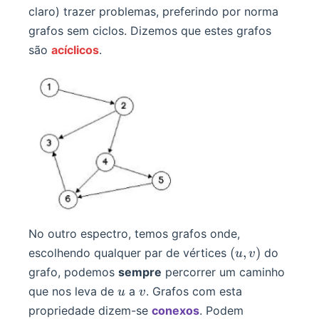
claro) trazer problemas, preferindo por norma
grafos sem ciclos. Dizemos que estes grafos
são
acíclicos
.
No outro espectro, temos grafos onde,
(u,
(
,
)
escolhendo qualquer par de vértices
do
u
v
v)
grafo, podemos
sempre
percorrer um caminho
u
v
que nos leva de
a
. Grafos com esta
u
v
propriedade dizem-se
conexos
. Podem