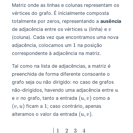
Matriz onde as linhas e colunas representam os
vértices do grafo. É inicialmente composta
totalmente por zeros, representando a
ausência
u
v
de adjacência entre os vértices
(linha) e
u
v
(coluna). Cada vez que encontramos uma nova
1
1
adjacência, colocamos um
na posição
correspondente à adjacência na matriz.
Tal como na lista de adjacências, a matriz é
preenchida de forma diferente consoante o
grafo seja ou não dirigido: no caso de grafos
u
não-dirigidos, havendo uma adjacência entre
u
v
(u,
(v,
(
,
)
e
no grafo, tanto a entrada
como a
v
u
v
v)
u)
1
(
,
)
1
ficam a
; caso contrário, apenas
v
u
(u,
(
,
)
alteramos o valor da entrada
.
u
v
v)
1
2
3
4
\begin{darray}{l | r r r r