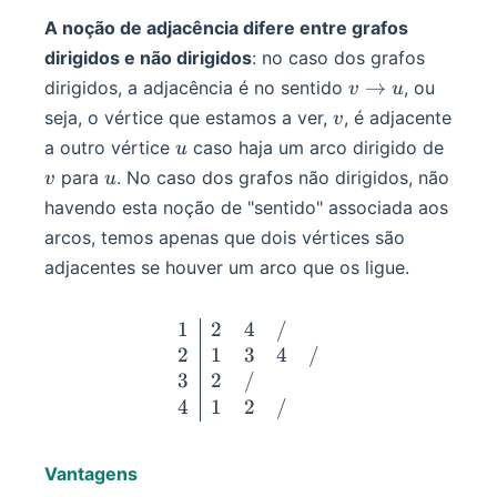
A noção de adjacência difere entre grafos
dirigidos e não dirigidos
: no caso dos grafos
v
→
dirigidos, a adjacência é no sentido
, ou
v
u
\to
v
seja, o vértice que estamos a ver,
, é adjacente
v
u
u
v
a outro vértice
caso haja um arco dirigido de
u
u
para
. No caso dos grafos não dirigidos, não
v
u
havendo esta noção de "sentido" associada aos
arcos, temos apenas que dois vértices são
adjacentes se houver um arco que os ligue.
1
2
4
/
\begin{darray}{l|r r r r}
2
1
3
4
/
3
2
/
4
1
2
/
Vantagens