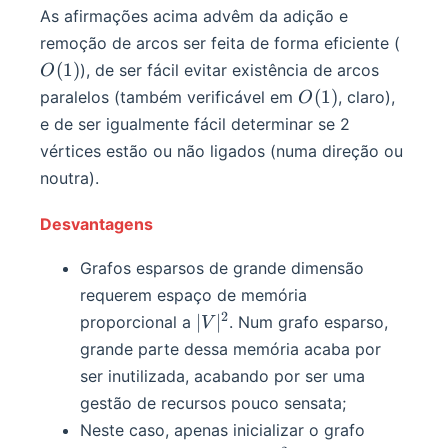
As afirmações acima advêm da adição e
O(1)
remoção de arcos ser feita de forma eficiente (
(
1
)
), de ser fácil evitar existência de arcos
O
O(1)
(
1
)
paralelos (também verificável em
, claro),
O
e de ser igualmente fácil determinar se 2
vértices estão ou não ligados (numa direção ou
noutra).
Desvantagens
Grafos esparsos de grande dimensão
requerem espaço de memória
2
|V|^2
∣
∣
proporcional a
. Num grafo esparso,
V
grande parte dessa memória acaba por
ser inutilizada, acabando por ser uma
gestão de recursos pouco sensata;
Neste caso, apenas inicializar o grafo