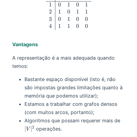
1
0
1
0
1
2
1
0
1
1
3
0
1
0
0
4
1
1
0
0
Vantagens
A representação é a mais adequada quando
temos:
Bastante espaço disponível (isto é, não
são impostas grandes limitações quanto à
memória que podemos utilizar);
Estamos a trabalhar com grafos densos
(com muitos arcos, portanto);
|V|^2
Algoritmos que possam requerer mais de
2
∣
∣
operações.
V