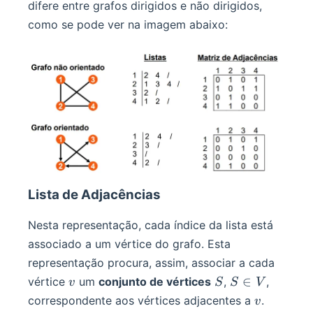
difere entre grafos dirigidos e não dirigidos,
como se pode ver na imagem abaixo:
Lista de Adjacências
Nesta representação, cada índice da lista está
associado a um vértice do grafo. Esta
representação procura, assim, associar a cada
v
S
S
∈
vértice
um
conjunto de vértices
,
,
v
S
S
V
\in
v
correspondente aos vértices adjacentes a
.
v
V