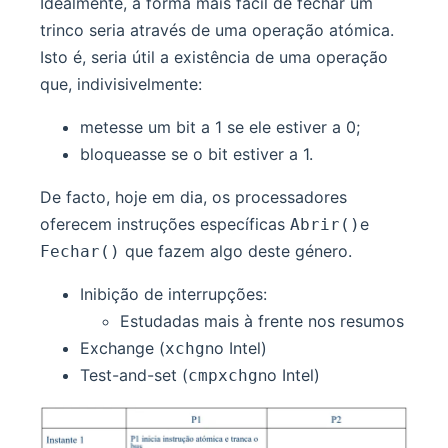
Idealmente, a forma mais fácil de fechar um
trinco seria através de uma operação atómica.
Isto é, seria útil a existência de uma operação
que, indivisivelmente:
metesse um bit a 1 se ele estiver a 0;
bloqueasse se o bit estiver a 1.
De facto, hoje em dia, os processadores
oferecem instruções específicas
e
Abrir()
que fazem algo deste género.
Fechar()
Inibição de interrupções:
Estudadas mais à frente nos resumos
Exchange (
no Intel)
xchg
Test-and-set (
no Intel)
cmpxchg