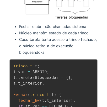
Fechar e abrir são chamadas sistema
Núcleo mantém estado de cada trinco
Caso tarefa tente acesso a trinco fechado,
o núcleo retira-a de execução,
bloqueando-a!
trinco_t
 t
;
t
.
var 
=
 ABERTO
;
t
.
tarefasBloqueadas 
=
{
}
;
t
.
t_interior
;
Fechar
(
trinco_t
 t
)
{
fechar_hw
(
t
.
t_interior
)
;
if
(
t
.
var 
==
 FECHADO
)
{