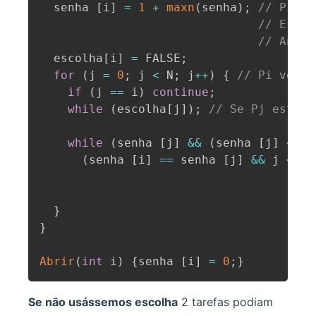
  senha 
[
i
]
=
1
+
maxn
(
senha
)
;
// Pi in
// Escol
// Anunc
  escolha
[
i
]
=
 FALSE
;
for
(
j 
=
0
;
 j 
<
 N
;
 j
++
)
{
// Pi verif
if
(
j 
==
 i
)
continue
;
while
(
escolha
[
j
]
)
;
// Se Pj estive
while
(
senha 
[
j
]
&&
(
senha 
[
j
]
<
 se
(
senha 
[
i
]
==
 senha 
[
j
]
&&
 j 
<
 i
)
}
}
Abrir
(
int
 i
)
{
senha 
[
i
]
=
0
;
}
Se não usássemos escolha
2 tarefas podiam