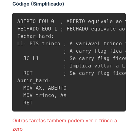
Código (Simplificado)
ABERTO EQU 0  ; ABERTO equivale ao valor
FECHADO EQU 1 ; FECHADO equivale ao valo
Fechar_hard:

L1: BTS trinco ; A variável trinco fica
               ; A carry flag fica com 
  JC L1        ; Se carry flag ficou a 
               ; Implica voltar a L1 e 
  RET          ; Se carry flag ficou a 
Abrir_hard:

  MOV AX, ABERTO

  MOV trinco, AX

  RET
Outras tarefas também podem ver o trinco a
zero