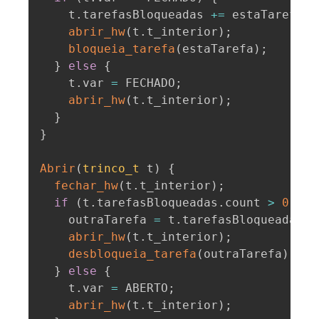
    t
.
tarefasBloqueadas 
+=
 estaTarefa
;
abrir_hw
(
t
.
t_interior
)
;
bloqueia_tarefa
(
estaTarefa
)
;
}
else
{
    t
.
var 
=
 FECHADO
;
abrir_hw
(
t
.
t_interior
)
;
}
}
Abrir
(
trinco_t
 t
)
{
fechar_hw
(
t
.
t_interior
)
;
if
(
t
.
tarefasBloqueadas
.
count 
>
0
)
{
    outraTarefa 
=
 t
.
tarefasBloqueadas
.
d
abrir_hw
(
t
.
t_interior
)
;
desbloqueia_tarefa
(
outraTarefa
)
;
}
else
{
    t
.
var 
=
 ABERTO
;
abrir_hw
(
t
.
t_interior
)
;