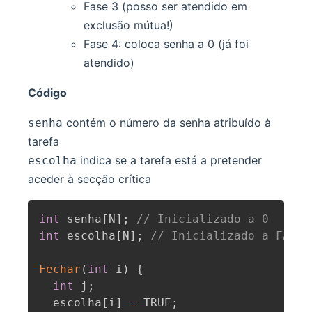
Fase 3 (posso ser atendido em
exclusão mútua!)
Fase 4: coloca senha a 0 (já foi
atendido)
Código
contém o número da senha atribuído à
senha
tarefa
indica se a tarefa está a pretender
escolha
aceder à secção crítica
int
 senha
[
N
]
;
// Inicializado a 0
int
 escolha
[
N
]
;
// Inicializado a FALSE
Fechar
(
int
 i
)
{
int
 j
;
  escolha
[
i
]
=
 TRUE
;