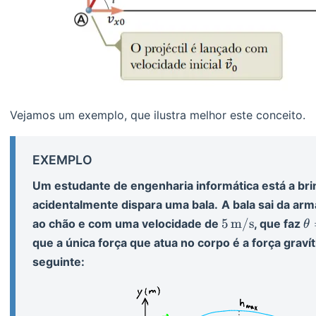
Vejamos um exemplo, que ilustra melhor este conceito.
EXEMPLO
Um estudante de engenharia informática está a bri
acidentalmente dispara uma bala.
A bala sai da ar
5
\
5
m/s
ao chão e com uma velocidade de
, que faz
θ
\op{m/s}
6
que a única força que atua no corpo é a força gravít
seguinte: