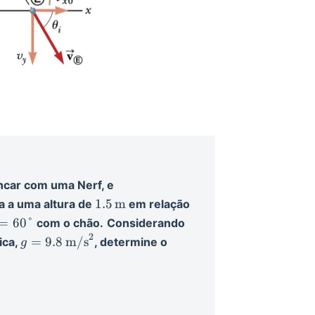
ncar com uma Nerf, e
1.5
1.5
m
ma a uma altura de
em relação
\op{m}
theta =
=
60°
com o chão.
Considerando
0\degree
2
g = 9.8
=
9.8
m/s
ica,
, determine o
g
\op{m/s}^2