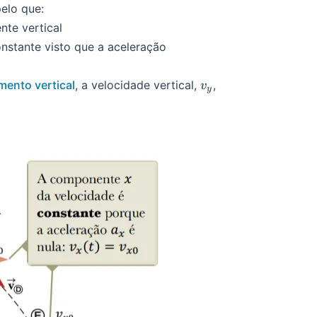
pelo que:
te vertical
onstante visto que a aceleração
v_y
mento vertical
, a velocidade vertical,
,
v
y