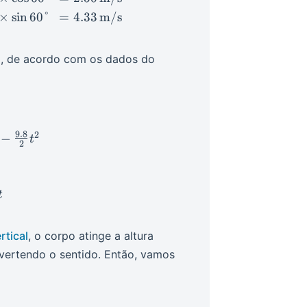
×
sin
60°
=
4.33
m/s
, de acordo com os dados do
{darray}{l} \begin{cases} x(t) &= 2.50 t\\ y(t) &= 1.
9.8
2
−
t
2
t
rtical
, o corpo atinge a altura
nvertendo o sentido. Então, vamos