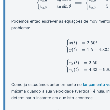
{
{
,
0
0
,
0
x
x
⟹
=
sin
=
5
v
v
θ
v
,
0
0
,
0
y
y
Podemos então escrever as equações de movimento
problema:
\begin
{
(
)
=
2.50
x
t
t
(
)
=
1.5
+
4.33
y
t
t
{
(
)
=
2.50
v
t
x
(
)
=
4.33
−
9.8
v
t
y
Como já estudámos anteriormente no
lançamento ve
máxima quando a sua velocidade (vertical) é nula, i
determinar o instante em que isto acontece.