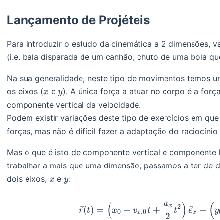
Lançamento de Projéteis
Para introduzir o estudo da cinemática a 2 dimensões, 
(i.e. bala disparada de um canhão, chuto de uma bola que
Na sua generalidade, neste tipo de movimentos temos um
x
y
os eixos (
e
). A única força a atuar no corpo é a forç
x
y
componente vertical da velocidade.
Podem existir variações deste tipo de exercícios em que
forças, mas não é difícil fazer a adaptação do raciocínio
Mas o que é isto de componente vertical e componente 
trabalhar a mais que uma dimensão, passamos a ter de 
x
y
dois eixos,
e
:
x
y
a
(
)
(
\begin{
x
2
(
)
=
+
+
+
r
t
x
v
t
t
e
y
0
,
0
x
x
2