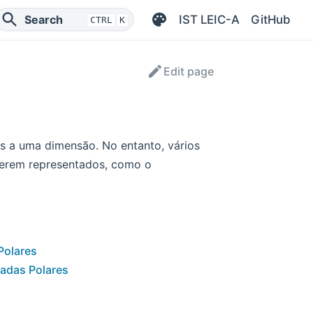
IST LEIC-A
GitHub
Search
CTRL
K
Edit page
 a uma dimensão. No entanto, vários
erem representados, como o
Polares
adas Polares