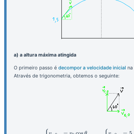
a) a altura máxima atingida
O primeiro passo é
decompor a velocidade inicial
na 
Através de trigonometria, obtemos o seguinte:
\begin
=
cos
=
5
v
v
θ
v