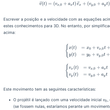
(
)
=
(
+
)
+
(
+
)
v
t
v
a
t
e
v
a
t
,
0
,
0
x
x
x
y
y
Escrever a posição e a velocidade com as equações aci
estes conhecimentos para 3D. No entanto, por simplifi
acima:
\begin{
{
(
)
=
+
x
t
x
v
t
0
,
0
x
(
)
=
+
+
y
t
y
v
t
0
,
0
y
{
(
)
=
+
v
t
v
a
t
,
0
x
x
x
(
)
=
+
v
t
v
a
t
,
0
y
y
y
Este movimento tem as seguintes características:
v_
O projétil é lançado com uma velocidade inicial
,
v
0
(se fossem nulas, estaríamos perante um movimento