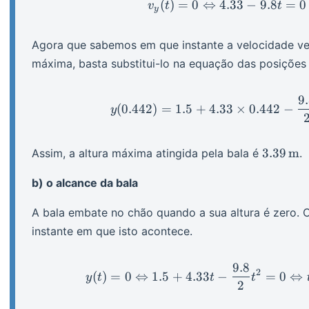
(
)
=
0
⇔
4.33
−
9.8
v_y(t) 
=
0
v
t
t
y
Agora que sabemos em que instante a velocidade verti
máxima, basta substitui-lo na equação das posições
9
y(0.44
(
0.442
)
=
1.5
+
4.33
×
0.442
−
y
3.39
3.39
m
Assim, a altura máxima atingida pela bala é
.
\op{m}
b) o alcance da bala
A bala embate no chão quando a sua altura é zero.
instante em que isto acontece.
9.8
y(t) = 
2
(
)
=
0
⇔
1.5
+
4.33
−
=
0
⇔
y
t
t
t
2