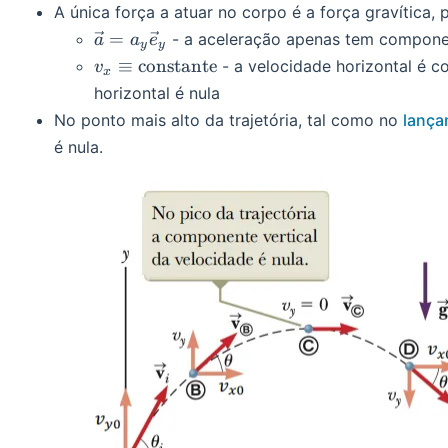
A única força a atuar no corpo é a força gravítica, 
\vec
=
- a aceleração apenas tem componen
a
a
e
y
y
a =
v_x \equiv
≡
constante
- a velocidade horizontal é c
v
x
a_y
\text{constante}
horizontal é nula
\vec
No ponto mais alto da trajetória, tal como no
lança
e_y
é nula.