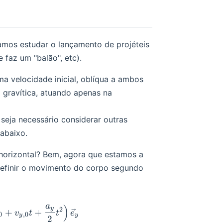
vamos estudar o lançamento de projéteis
 faz um "balão", etc).
a velocidade inicial, oblíqua a ambos
a gravítica, atuando apenas na
 seja necessário considerar outras
 abaixo.
horizontal? Bem, agora que estamos a
definir o movimento do corpo segundo
a
)
aligned} \vec r(t) &= \left(x_0 + v_{x,0} t + \frac{a
y
2
+
+
v
t
t
e
0
,
0
y
y
2