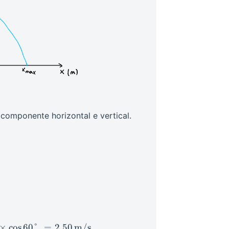
componente horizontal e vertical.
{cases} v_{x,0} &= v_0 \cos \theta\\ v_{y,0} &= v_0
×
cos
60°
=
2.50
m/s