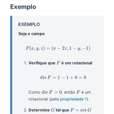
Exemplo
EXEMPLO
Seja o campo
(
,
,
)
=
(
−
F(x,y,z) = (x-2z, 1-y, -1)
2
,
1
−
,
−
1
)
F
x
y
z
x
z
y
F
Verifique que
é um rotacional
F
div
=
1
−
\ondiv F = 1 - 1 + 0 = 
1
+
0
=
0
F
\ondiv
F
div
=
0
Como
, então
é um
F
F
F = 0
rotacional (pela
propriedade 1
).
G
F =
=
rot
Determine
tal que
G
F
G