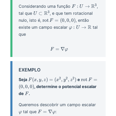
3
F: U
R
:
→
Considerando uma função
,
F
U
\to
3
U
R
⊂
tal que
, e que tem rotacional
U
\R^3
\subset
\rot F
rot
=
(
0
,
0
,
0
)
nulo, isto é,
, então
F
\R^3
=
\varphi:
R
:
→
existe um campo escalar
tal
φ
U
(0,0,0)
U \to
que
\R
=
F = \nabla \varphi
∇
F
φ
EXEMPLO
2
2
2
F(x,y,z)
\rot F
(
,
,
)
=
(
,
,
)
rot
=
Seja
e
F
x
y
z
x
y
z
F
= (x^2,
=
(
0
,
0
,
0
)
, determine o potencial escalar
y^2,
(0,0,0)
F
de
.
F
z^2)
\varphi
Queremos descobrir um campo escalar
F =
=
∇
tal que
:
φ
F
φ