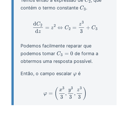
C
2
C_3
contém o termo constante
.
C
3
3
d
\frac{\d C_2}{\d z} = z^
C
z
2
2
=
⇔
=
+
z
C
C
2
3
d
3
z
Podemos facilmente reparar que
C_3
=
0
podemos tomar
de forma a
C
3
= 0
obtermos uma resposta possível.
\varphi
Então, o campo escalar
é
φ
3
3
3
\varphi = \left(\frac{x^3
(
)
x
y
z
=
,
,
φ
3
3
3