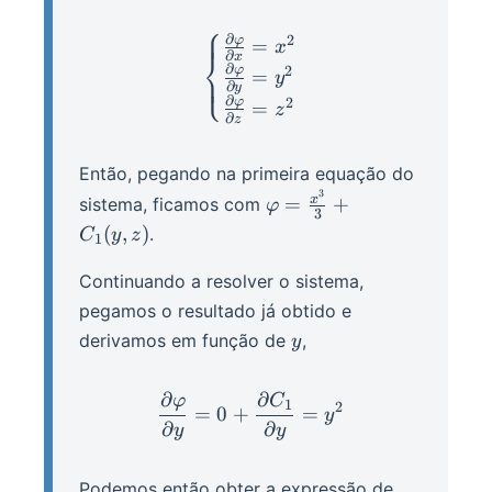
\nabla
⎧
\varphi
∂
\begin{cases} \frac{\part
2
φ
=
x
⎨
∂
x
∂
2
φ
=
⎩
y
∂
y
∂
2
φ
=
z
∂
z
Então, pegando na primeira equação do
3
\varphi =
x
=
+
sistema, ficamos com
φ
3
\frac{x^3}
(
,
)
.
C
y
z
1
{3} +
C_1(y,z)
Continuando a resolver o sistema,
pegamos o resultado já obtido e
y
derivamos em função de
,
y
∂
∂
φ
C
\frac{\partial \varphi}{\
1
2
=
0
+
=
y
∂
∂
y
y
C_1
Podemos então obter a expressão de