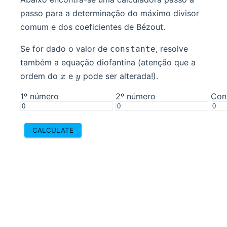
passo para a determinação do máximo divisor
comum e dos coeficientes de Bézout.
Se for dado o valor de
, resolve
constante
também a equação diofantina (atenção que a
x
y
ordem do
e
pode ser alterada!).
x
y
1
º número
2
º número
Cons
CALCULATE