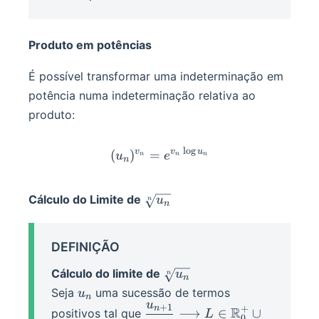
Produto em potências
É possível transformar uma indeterminação em
potência numa indeterminação relativa ao
produto:
l
o
g
v
v
u
(u_n)^{v_n}=e^{v_n\log
(
)
=
u
e
n
n
n
n
\sqrt[n]
Cálculo do Limite de
u
n
n
{u_n}
DEFINIÇÃO
\sqrt[n]
Cálculo do limite de
u
n
n
{u_n}
u_n
Seja
uma sucessão de termos
u
n
u
+
1
\displaystyle
n
+
R
⟶
∈
∪
positivos tal que
L
0