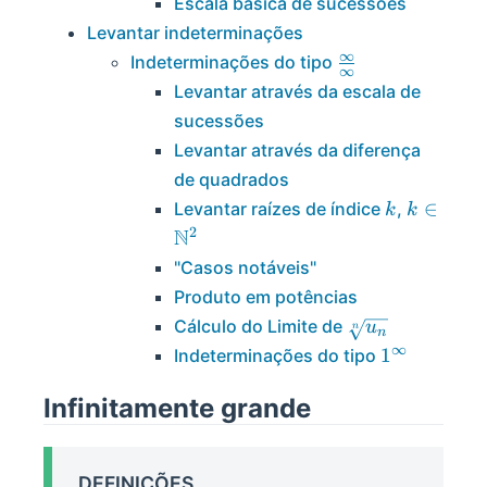
Escala básica de sucessões
Levantar indeterminações
∞
\frac\infin\infin
Indeterminações do tipo
∞
Levantar através da escala de
sucessões
Levantar através da diferença
de quadrados
k
k\in\ma
∈
Levantar raízes de índice
,
k
k
N^2
2
N
"Casos notáveis"
Produto em potências
\sqrt[n]
Cálculo do Limite de
u
n
n
{u_n}
∞
1^\infin
1
Indeterminações do tipo
Infinitamente grande
DEFINIÇÕES