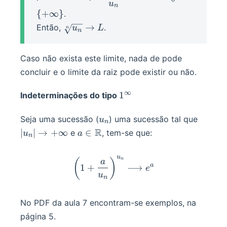
u
\frac{u_{n+1}}
n
{
+
∞
}
.
{u_n}\longrightarrow
\sqrt[n]
→
Então,
.
L \in \mathbb
u
L
n
n
{u_n}\rightarrow
R^+_0 \cup \
L
{+\infin\}
Caso não exista este limite, nada de pode
concluir e o limite da raiz pode existir ou não.
∞
1^\infin
1
Indeterminações do tipo
u_n
|u_n|\
Seja uma sucessão (
) uma sucessão tal que
u
n
+\infi
a\in\mathbb
R
∣
∣
→
+
∞
∈
e
, tem-se que:
u
a
n
R
u
\bigg(1+\frac a {u_n}\bi
n
(
)
a
a
1
+
⟶
e
u
n
No PDF da aula 7 encontram-se exemplos, na
página 5.