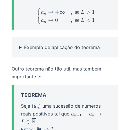
{
\begin{cases} a_n\righta
→
+
∞
,
se
>
1
a
L
n
→
0
,
se
<
1
a
L
n
Exemplo de aplicação do teorema
Outro teorema não tão útil, mas também
importante é:
TEOREMA
u_n
Seja (
) uma sucessão de números
u
n
u_{n+1}-
−
→
reais positivos tal que
u
u
+
1
n
n
u_n\rightarrow
R
∈
.
L
L\in\overline\R
\frac{u_n}n\rightarrow
u
→
Então,
.
L
n