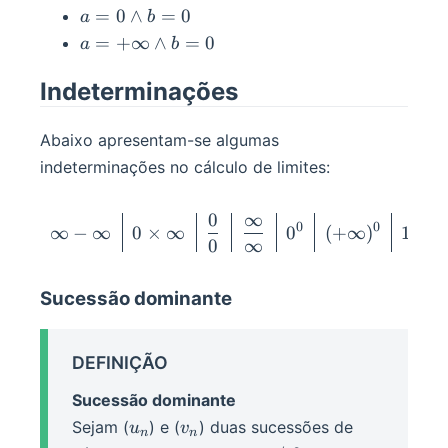
b=\pm
a=0\land
=
0
∧
=
0
a
b
\infin
b=0
a=+\infin
=
+
∞
∧
=
0
a
b
\land b=0
Indeterminações
Abaixo apresentam-se algumas
indeterminações no cálculo de limites:
0
∞
\begin{darray}{ c|c|c|c|c|
0
0
∞
∞
−
∞
0
×
∞
0
(
+
∞
)
1
0
∞
Sucessão dominante
DEFINIÇÃO
Sucessão dominante
u_n
v_n
Sejam (
) e (
) duas sucessões de
u
v
n
n