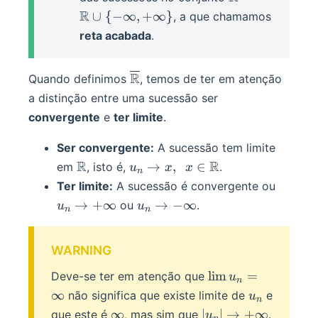
=\R\cup\{-
R
∪
{
−
∞
,
+
∞
}
, a que chamamos
\infin,+\infin
reta acabada
.
\overline\R
R
Quando definimos
, temos de ter em atenção
a distinção entre uma sucessão ser
convergente
e
ter limite
.
Ser convergente:
A sucessão tem limite
\R
R
u_n\rightarrow
R
→
,
∈
em
, isto é,
.
u
x
x
n
x,\enspace
u_n\ri
Ter limite:
A sucessão é convergente ou
x\in\R
+\infi
u_n
→
+
∞
→
−
∞
ou
.
u
u
n
n
\rightarrow
-\infin
WARNING
\lim
lim
=
Deve-se ter em atenção que
u
n
u_n=\infin
u_n
∞
não significa que existe limite de
e
u
n
\infin
|u_n|\rightarrow
∞
∣
∣
→
+
∞
que este é
, mas sim que
.
u