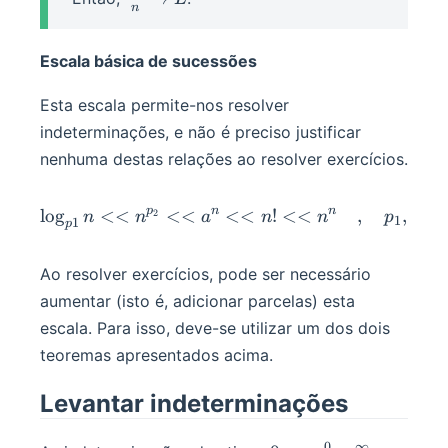
n
L
Escala básica de sucessões
Esta escala permite-nos resolver
indeterminações, e não é preciso justificar
nenhuma destas relações ao resolver exercícios.
p
n
n
lo
g
<<
<<
\log_{p1}n<<n^{p_2}<<
<<
!
<<
,
,
∈
2
n
n
a
n
n
p
p
1
2
1
p
Ao resolver exercícios, pode ser necessário
aumentar (isto é, adicionar parcelas) esta
escala. Para isso, deve-se utilizar um dos dois
teoremas apresentados acima.
Levantar indeterminações
0
∞