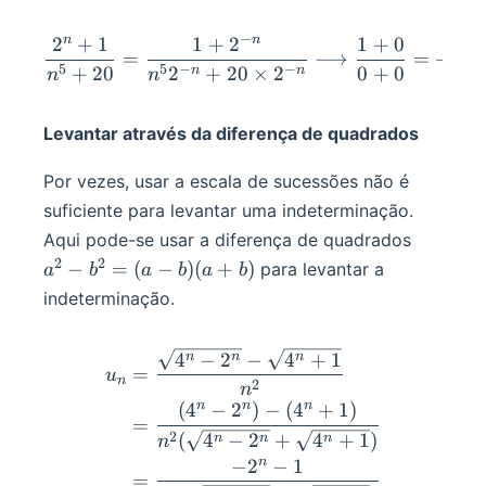
−
n
n
2
+
1
1
+
2
1
+
0
\frac{2^n+1}{n^5+20}= \
=
⟶
=
+
∞
5
5
−
−
+
20
2
+
20
×
2
0
+
0
n
n
n
n
Levantar através da diferença de quadrados
Por vezes, usar a escala de sucessões não é
suficiente para levantar uma indeterminação.
a^2-
Aqui pode-se usar a diferença de quadrados
b^2=
2
2
−
=
(
−
)
(
+
)
para levantar a
a
b
a
b
a
b
(a-b)
indeterminação.
(a+b)
4
−
2
−
4
+
1
\begin{aligned} u_n&=\f
n
n
n
=
u
n
2
n
n
n
n
(
4
−
2
)
−
(
4
+
1
)
=
2
(
4
−
2
+
4
+
1
)
n
n
n
n
n
−
2
−
1
=