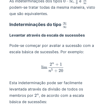
0\cdot\infin
\frac00
\frac\infin
0
⋅
∞
As indeterminações dos tipos
,
e
0
∞
podem-se tratar todas da mesma maneira, visto
que são equivalentes.
∞
\frac\infin\infin
Indeterminações do tipo
∞
Levantar através da escala de sucessões
Pode-se começar por avaliar a sucessão com a
escala básica de sucessões. Por exemplo:
n
2
+
1
\lim\frac{2^n+1}{n^5+2
lim
5
+
20
n
Esta indeterminação pode ser facilmente
levantada através da divisão de todos os
2^n
n
2
membros por
, de acordo com a escala
básica de sucessões: