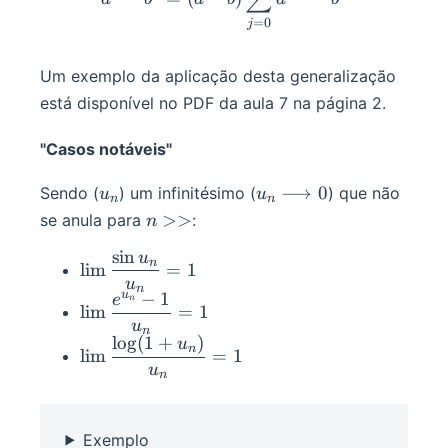
=
0
j
Um exemplo da aplicação desta generalização
está disponível no PDF da aula 7 na página 2.
"Casos notáveis"
u_n
u_n\longrightarrow
⟶
0
Sendo (
) um infinitésimo (
) que não
u
u
n
n
0
n>>
>>
se anula para
:
n
sin
u
\displaystyle\lim\frac{\sin
n
lim
=
1
u_n}{u_n}=1
u
n
u
−
1
e
\displaystyle\lim\frac{e^{u_n}-1}
n
lim
=
1
{u_n}=1
u
n
lo
g
(
1
+
)
\displaystyle\lim\frac{\log(1+u_n)}
u
n
lim
=
1
{u_n}=1
u
n
Exemplo