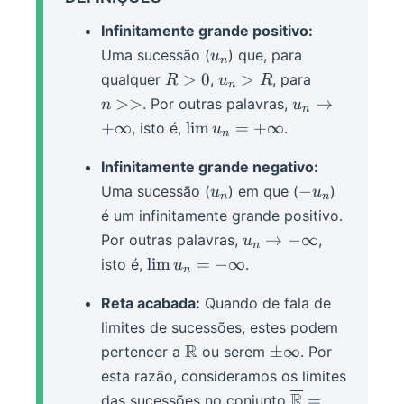
Infinitamente grande positivo:
u_n
Uma sucessão (
) que, para
u
n
R>0
u_n>R
n>>
>
0
>
qualquer
,
, para
R
u
R
n
u_n\rightarro
>>
→
. Por outras palavras,
n
u
n
+\infin
\lim
+
∞
lim
=
+
∞
, isto é,
.
u
n
u_n=+\infin
Infinitamente grande negativo:
u_n
-
−
Uma sucessão (
) em que (
)
u
u
n
n
u_n
é um infinitamente grande positivo.
u_n\rightarrow
→
−
∞
Por outras palavras,
,
u
n
-\infin
\lim
lim
=
−
∞
isto é,
.
u
n
u_n=-
Reta acabada:
\infin
Quando de fala de
limites de sucessões, estes podem
\R
R
\pm
±
∞
pertencer a
ou serem
. Por
\infin
esta razão, consideramos os limites
\overline \R
R
=
das sucessões no conjunto