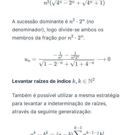
2
(
4
−
2
+
4
+
1
)
n
n
n
n
2
n^2\cdot2^n
n
⋅
2
A sucessão dominante é
(no
n
denominador), logo divide-se ambos os
2
n^2\cdot
n
⋅
2
membros da fração por
.
n
2^n
1
1
−
−
u_n=\frac{-\frac1{n^2}-\
2
2
2
n
n
n
=
⟶
0
u
n
−
−
1
−
2
+
1
+
4
n
n
2
N
k
k\in\mathbb
∈
Levantar raízes de índice
,
k
k
N^2
Também é possível utilizar a mesma estratégia
para levantar a indeterminação de raízes,
através da seguinte generalização:
−
1
a^k-b^k=(a-b)\sum_{j=0}
k
∑
−
1
−
k
k
k
j
j
−
=
(
−
)
a
b
a
b
a
b