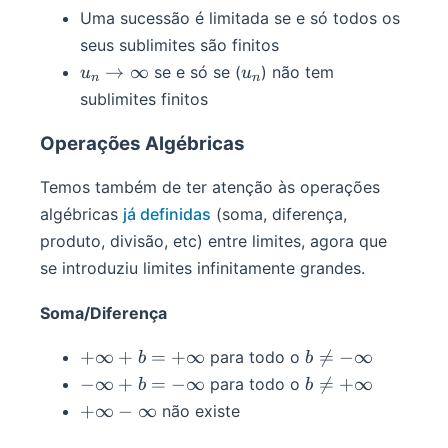
Uma sucessão é limitada se e só todos os
seus sublimites são finitos
u_n\rightarrow\infin
u_n
→
∞
se e só se (
) não tem
u
u
n
n
sublimites finitos
Operações Algébricas
Temos também de ter atenção às operações
algébricas
já definidas
(soma, diferença,
produto, divisão, etc) entre limites, agora que
se introduziu limites infinitamente grandes.
Soma/Diferença
+\infin
b\ne-
+
∞
+
=
+
∞

=
−
∞
para todo o
b
b
+b=+\infin
\infin
-
b\ne+\infin
−
∞
+
=
−
∞

=
+
∞
para todo o
b
b
\infin
+\infin-
+
∞
−
∞
não existe
+b=-
\infin