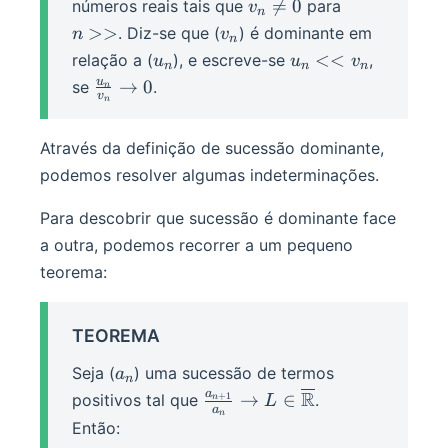
v_n\ne0
n>>

=
0
números reais tais que
para
v
n
v_n
>>
. Diz-se que (
) é dominante em
n
v
n
u_n
u_n<<v_n
<<
relação a (
), e escreve-se
,
u
u
v
n
n
n
\frac{u_n}
u
→
0
se
.
n
v
n
{v_n}\rightarrow
0
Através da definição de sucessão dominante,
podemos resolver algumas indeterminações.
Para descobrir que sucessão é dominante face
a outra, podemos recorrer a um pequeno
teorema:
TEOREMA
a_n
Seja (
) uma sucessão de termos
a
n
\frac{a_{n+1}}
R
a
→
∈
positivos tal que
.
+
1
L
n
a
n
{a_n}\rightarrow
Então:
L\in\overline\R