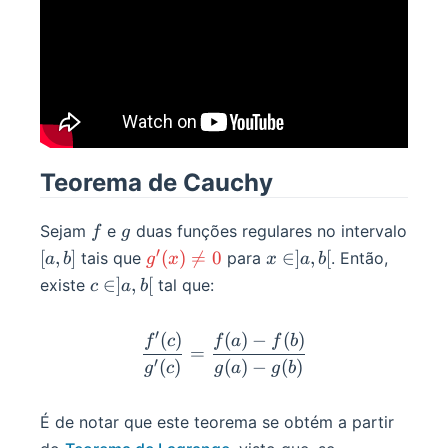
Teorema de Cauchy
f
g
Sejam
e
duas funções regulares no intervalo
f
g
′
[a,b]
g'(x)\ne0
x\in]a,b[
[
,
]
(
)

=
0
∈
]
,
[
tais que
para
. Então,
a
b
g
x
x
a
b
c\in
∈
]
,
[
existe
tal que:
c
a
b
]a,b[
′
(
)
(
)
−
(
)
\frac{f'(c)}{g'(c)}=\frac{f
f
c
f
a
f
b
=
′
(
)
(
)
−
(
)
g
c
g
a
g
b
É de notar que este teorema se obtém a partir