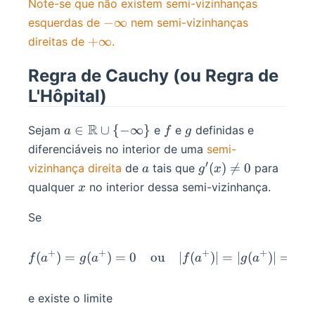
Note-se que não existem semi-vizinhanças
-
−
∞
esquerdas de
nem semi-vizinhanças
\infin
+\infin
+
∞
direitas de
.
Regra de Cauchy (ou Regra de
L'Hôpital)
a\in\R\cup
R
f
g
∈
∪
{
−
∞
}
Sejam
e
e
definidas e
a
f
g
\{-\infin\}
diferenciáveis no interior de uma
semi-
′
a
g'(x)\ne
(
)

=
0
vizinhança direita
de
tais que
para
a
g
x
0
x
qualquer
no interior dessa semi-vizinhança.
x
Se
+
+
+
+
(
)
=
(
)
=
0
ou
f(a^+)=g(a^+)=0\quad\te
∣
(
)
∣
=
∣
(
)
∣
=
+
f
a
g
a
f
a
g
a
e existe o limite