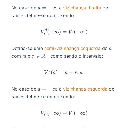
a=-
=
−
∞
No caso de
a
vizinhança direita
de
a
\infin
r
raio
define-se como sendo:
r
d
V_r^d(-\infin)=V_r(-\infi
(
−
∞
)
=
(
−
∞
)
V
V
r
r
a
Define-se uma
semi-vizinhança esquerda
de
a
+
r\in\R^+
R
∈
com raio
como sendo o intervalo:
r
e
(
)
=
]
V_r^e(a)=]a-r,a]
−
,
]
V
a
a
r
a
r
a=+\infin
=
+
∞
No caso de
a
vizinhança esquerda
de
a
r
raio
define-se como sendo:
r
e
(
+
∞
)
=
V_r^e(+\infin)=V_r(+\inf
(
+
∞
)
V
V
r
r