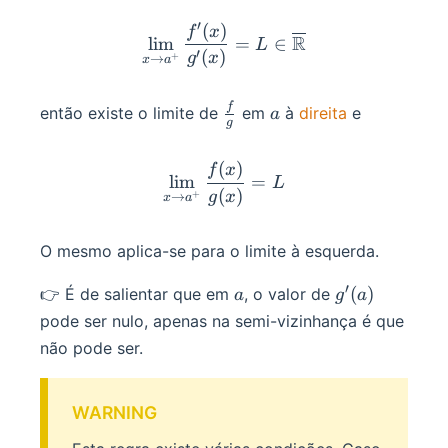
′
(
)
\lim_{x\to a^+}\frac{f'(x
f
x
R
lim
=
∈
L
′
(
)
g
x
+
→
x
a
\frac
a
f
então existe o limite de
em
à
direita
e
a
g
f g
(
)
\lim_{x\to a^+}\frac{f(x
f
x
lim
=
L
(
)
g
x
+
→
x
a
O mesmo aplica-se para o limite à esquerda.
′
a
g'(a)
(
)
👉 É de salientar que em
, o valor de
a
g
a
pode ser nulo, apenas na semi-vizinhança é que
não pode ser.
WARNING