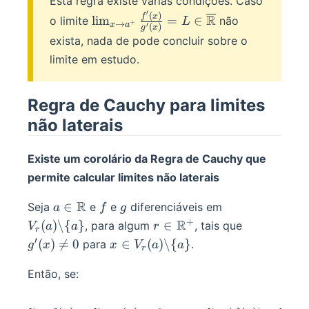
Esta regra existe várias condições. Caso
′
(
)
\lim_{x\to
f
x
R
lim
=
∈
o limite
não
L
+
→
x
a
′
(
)
g
x
a^+}\frac{f'(x)}
exista, nada de pode concluir sobre o
{g'(x)}=L\in\overline
limite em estudo.
\R
Regra de Cauchy para limites
não laterais
Existe um corolário da Regra de Cauchy que
permite calcular limites não laterais
a\in\R
R
f
g
V_r(a)\backsla
∈
Seja
e
e
diferenciáveis em
a
f
g
\{a\}
+
r\in\R^+
R
g'(x)\ne
(
)
\
{
}
∈
, para algum
, tais que
V
a
a
r
r
0
′
x\in
(
)

=
0
∈
(
)
\
{
}
para
.
g
x
x
V
a
a
r
V_r(a)\backslash\
Então, se:
{a\}