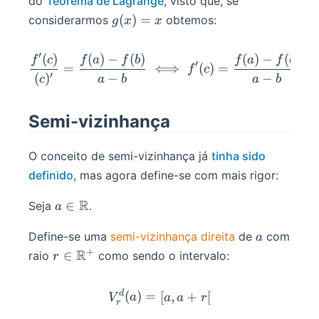
do
Teorema de Lagrange
, visto que, se
g(x)=x
(
)
=
considerarmos
obtemos:
g
x
x
′
(
)
(
)
−
(
)
(
)
−
(
)
\frac{f'(c)}{(c)'}=\frac{f(
f
c
f
a
f
b
f
a
f
b
′
=
⟺
(
)
=
f
c
′
(
)
−
−
c
a
b
a
b
Semi-vizinhança
O conceito de semi-vizinhança já
tinha sido
definido
, mas agora define-se com mais rigor:
a\in\R
R
∈
Seja
.
a
a
Define-se uma
semi-vizinhança direita
de
com
a
+
r\in\R^+
R
∈
raio
como sendo o intervalo:
r
d
V_r^d(a)=[a,a+r[
(
)
=
[
,
+
[
V
a
a
a
r
r